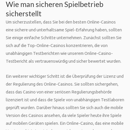
Wie man sicheren Spielbetrieb
sicherstellt
Um sicherzustellen, dass Sie bei den besten Online-Casinos
eine sichere und unterhaltsame Spiel-Erfahrung haben, sollten
Sie einige einfache Schritte unternehmen. Zunächst sollten Sie
sich auf die Top-Online-Casinos konzentrieren, die von
unabhängigen Testberichten wie unserem Online-Casino-
Testbericht als vertrauenswürdig und sicher bewertet wurden.
Ein weiterer wichtiger Schritt ist die Überprüfung der Lizenz und
der Regulierung des Online-Casinos. Sie sollten sichergehen,
dass das Casino von einer seriösen Regulierungsbehörde
lizenziert ist und dass die Spiele von unabhängigen Testlaboren
geprüft wurden. Darüber hinaus sollten Sie sich auch die mobile
Version des Casinos ansehen, da viele Spieler heute ihre Spiele
auf mobilen Geräten spielen. Ein Online-Casino, das eine mobile