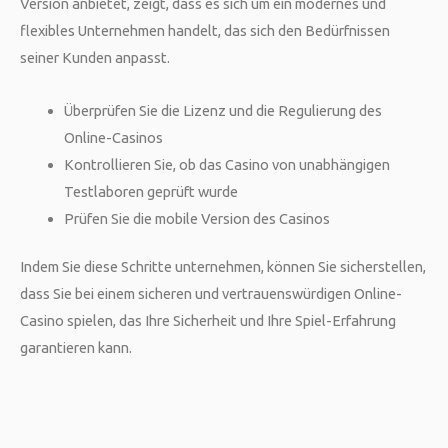
Version anbietet, zeigt, dass es sich um ein modernes und
flexibles Unternehmen handelt, das sich den Bedürfnissen
seiner Kunden anpasst.
Überprüfen Sie die Lizenz und die Regulierung des
Online-Casinos
Kontrollieren Sie, ob das Casino von unabhängigen
Testlaboren geprüft wurde
Prüfen Sie die mobile Version des Casinos
Indem Sie diese Schritte unternehmen, können Sie sicherstellen,
dass Sie bei einem sicheren und vertrauenswürdigen Online-
Casino spielen, das Ihre Sicherheit und Ihre Spiel-Erfahrung
garantieren kann.