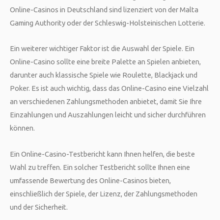
Online-Casinos in Deutschland sind lizenziert von der Malta
Gaming Authority oder der Schleswig-Holsteinischen Lotterie.
Ein weiterer wichtiger Faktor ist die Auswahl der Spiele. Ein
Online-Casino sollte eine breite Palette an Spielen anbieten,
darunter auch klassische Spiele wie Roulette, Blackjack und
Poker. Es ist auch wichtig, dass das Online-Casino eine Vielzahl
an verschiedenen Zahlungsmethoden anbietet, damit Sie Ihre
Einzahlungen und Auszahlungen leicht und sicher durchführen
können.
Ein Online-Casino-Testbericht kann Ihnen helfen, die beste
Wahl zu treffen. Ein solcher Testbericht sollte Ihnen eine
umfassende Bewertung des Online-Casinos bieten,
einschließlich der Spiele, der Lizenz, der Zahlungsmethoden
und der Sicherheit.