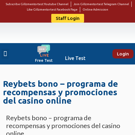
Subscribe Gillzmentortest Youtube Channel
Join Gillzmentortest Telegram Channel
Like Gillzmentortest Facebook Page
Online Admission
Staff Login
Login
About Us
Punjab Govt Jobs
Bank Jobs
Online E-Book Store
Contact Us
Student Login
Live Test
Free Test
Reybets bono – programa de
recompensas y promociones
del casino online
Reybets bono – programa de
recompensas y promociones del casino
online