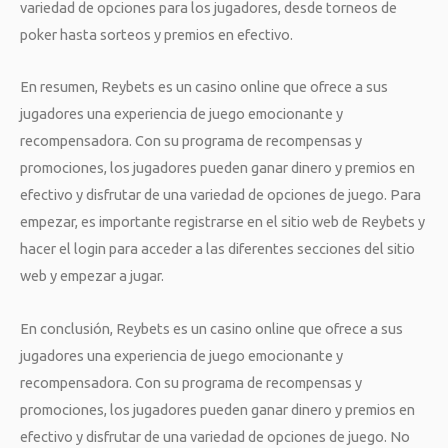
variedad de opciones para los jugadores, desde torneos de
poker hasta sorteos y premios en efectivo.
En resumen, Reybets es un casino online que ofrece a sus
jugadores una experiencia de juego emocionante y
recompensadora. Con su programa de recompensas y
promociones, los jugadores pueden ganar dinero y premios en
efectivo y disfrutar de una variedad de opciones de juego. Para
empezar, es importante registrarse en el sitio web de Reybets y
hacer el login para acceder a las diferentes secciones del sitio
web y empezar a jugar.
En conclusión, Reybets es un casino online que ofrece a sus
jugadores una experiencia de juego emocionante y
recompensadora. Con su programa de recompensas y
promociones, los jugadores pueden ganar dinero y premios en
efectivo y disfrutar de una variedad de opciones de juego. No