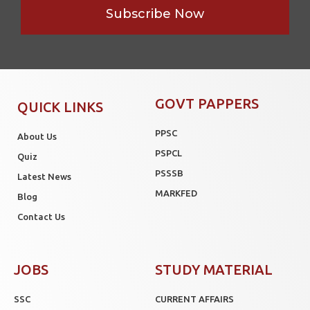
Subscribe Now
GOVT PAPPERS
QUICK LINKS
PPSC
About Us
PSPCL
Quiz
PSSSB
Latest News
MARKFED
Blog
Contact Us
JOBS
STUDY MATERIAL
SSC
CURRENT AFFAIRS