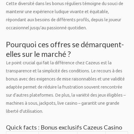
Cette diversité dans les bonus réguliers témoigne du souci de
maintenir une expérience ludique vivante et équitable,
répondant aux besoins de différents profils, depuis le joueur
occasionnel jusqu’au passionné quotidien.
Pourquoi ces offres se démarquent-
elles sur le marché ?
Le point crucial qui fait la différence chez Cazeus est la
transparence et la simplicité des conditions. Le recours à des
bonus avec des exigences de mise raisonnables et une validité
adaptée permet de réduire la frustration souvent rencontrée
sur d’autres plateformes. De plus, la variété des jeux éligibles –
machines à sous, jackpots, live casino – garantit une grande
liberté d’utilisation.
Quick facts : Bonus exclusifs Cazeus Casino