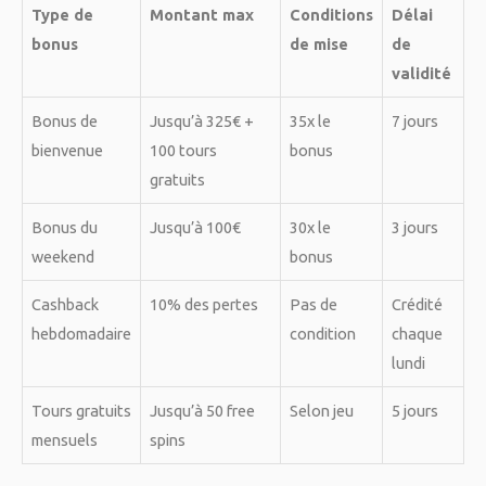
Type de
Montant max
Conditions
Délai
bonus
de mise
de
validité
Bonus de
Jusqu’à 325€ +
35x le
7 jours
bienvenue
100 tours
bonus
gratuits
Bonus du
Jusqu’à 100€
30x le
3 jours
weekend
bonus
Cashback
10% des pertes
Pas de
Crédité
hebdomadaire
condition
chaque
lundi
Tours gratuits
Jusqu’à 50 free
Selon jeu
5 jours
mensuels
spins