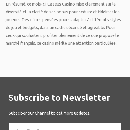
En résumé, ce mois-ci, Cazeus Casino mise clairement sur la
diversité et la clarté de ses bonus pour séduire et fidéliser les
joueurs. Des offres pensées pour s’adapter à différents styles
de jeu et budgets, dans un cadre sécurisé et agréable. Pour
ceux qui souhaitent profiter pleinement de ce que propose le
marché français, ce casino mérite une attention particulière.
Subscribe to Newsletter
Subsciber our Channel to get more updates.