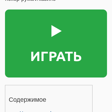
▶️
ИГРАТЬ
Содержимое