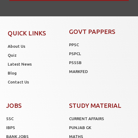
GOVT PAPPERS
QUICK LINKS
PPSC
About Us
PSPCL
Quiz
PSSSB
Latest News
MARKFED
Blog
Contact Us
JOBS
STUDY MATERIAL
SSC
CURRENT AFFAIRS
IBPS
PUNJAB GK
BANK JOBS
MATHS