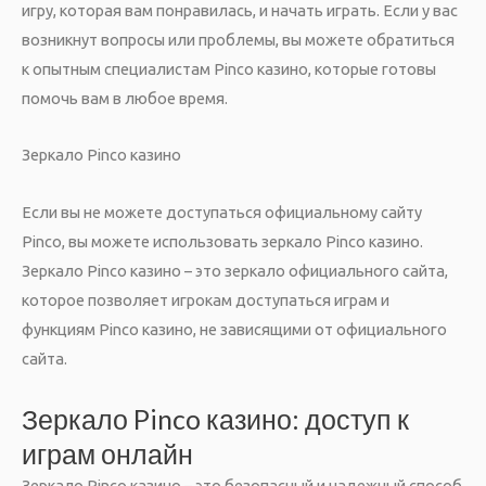
игру, которая вам понравилась, и начать играть. Если у вас
возникнут вопросы или проблемы, вы можете обратиться
к опытным специалистам Pinco казино, которые готовы
помочь вам в любое время.
Зеркало Pinco казино
Если вы не можете доступаться официальному сайту
Pinco, вы можете использовать зеркало Pinco казино.
Зеркало Pinco казино – это зеркало официального сайта,
которое позволяет игрокам доступаться играм и
функциям Pinco казино, не зависящими от официального
сайта.
Зеркало Pinco казино: доступ к
играм онлайн
Зеркало Pinco казино – это безопасный и надежный способ