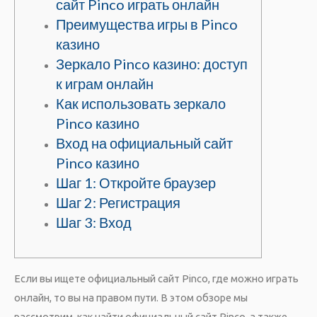
сайт Pinco играть онлайн
Преимущества игры в Pinco
казино
Зеркало Pinco казино: доступ
к играм онлайн
Как использовать зеркало
Pinco казино
Вход на официальный сайт
Pinco казино
Шаг 1: Откройте браузер
Шаг 2: Регистрация
Шаг 3: Вход
Если вы ищете официальный сайт Pinco, где можно играть
онлайн, то вы на правом пути. В этом обзоре мы
рассмотрим, как найти официальный сайт Pinco, а также