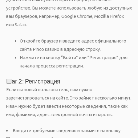
устройстве. Вы можете использовать любую из доступных
вам браузеров, например, Google Chrome, Mozilla Firefox
или Safari.
Откройте браузер и введите адрес официального
сайта Pinco казино в адресную строку.
Нажмите на кнопку “Войти” или “Регистрация” для
начала процесса регистрации.
Шаг 2: Регистрация
Если вы новый пользователь, вам нужно
зарегистрироваться на сайте. Это займет несколько минут,
и вам нужно будет ввести некоторые сведения, такие как
имя, фамилия, адрес электронной почты и пароль.
Введите требуемые сведения и нажмите на кнопку