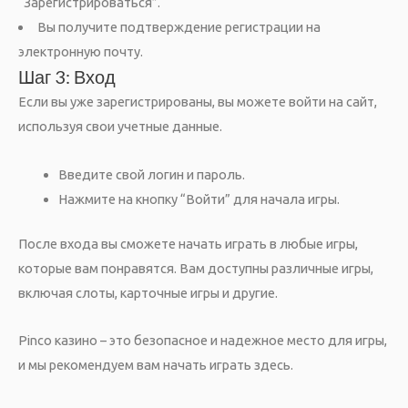
“Зарегистрироваться”.
Вы получите подтверждение регистрации на
электронную почту.
Шаг 3: Вход
Если вы уже зарегистрированы, вы можете войти на сайт,
используя свои учетные данные.
Введите свой логин и пароль.
Нажмите на кнопку “Войти” для начала игры.
После входа вы сможете начать играть в любые игры,
которые вам понравятся. Вам доступны различные игры,
включая слоты, карточные игры и другие.
Pinco казино – это безопасное и надежное место для игры,
и мы рекомендуем вам начать играть здесь.