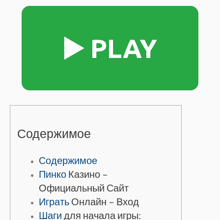
▶️ PLAY
Содержимое
Содержимое
Пинко
Казино –
Официальный Сайт
Играть
Онлайн – Вход
Шаги
для начала игры: