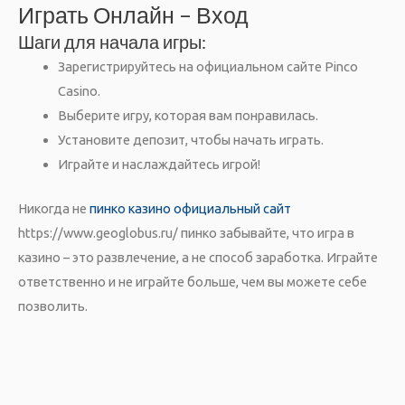
Играть Онлайн – Вход
Шаги для начала игры:
Зарегистрируйтесь на официальном сайте Pinco
Casino.
Выберите игру, которая вам понравилась.
Установите депозит, чтобы начать играть.
Играйте и наслаждайтесь игрой!
Никогда не
пинко казино официальный сайт
https://www.geoglobus.ru/ пинко забывайте, что игра в
казино – это развлечение, а не способ заработка. Играйте
ответственно и не играйте больше, чем вы можете себе
позволить.