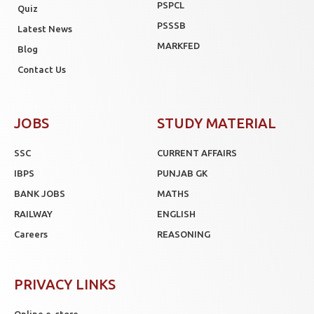
PSPCL
Quiz
PSSSB
Latest News
MARKFED
Blog
Contact Us
JOBS
STUDY MATERIAL
SSC
CURRENT AFFAIRS
IBPS
PUNJAB GK
BANK JOBS
MATHS
RAILWAY
ENGLISH
Careers
REASONING
PRIVACY LINKS
Online e-store