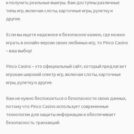
и получить реальные выигры. Вам доступны различные
типы игр, включая слоты, карточные игры, рулетку и
другие.
Если вы ищете надежное и безопасное казино, где можно
играть в онлайн-версии своих любимых игр, то Pinco Casino
– ваш выбор!
Pinco Casino – это официальный сайт, который предлагает
игрокам широкий спектр игр, включая слоты, карточные
игры, рулетку и другие.
Вам не нужно беспокоиться о безопасности своих данных,
потому что Pinco Casino использует современные
технологии для защиты информации и обеспечивает
безопасность транзакций.