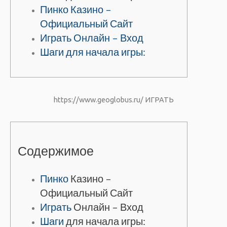
Пинко Казино –
Официальный Сайт
Играть Онлайн – Вход
Шаги для начала игры:
https://www.geoglobus.ru/ ИГРАТЬ
Содержимое
Пинко
Казино –
Официальный Сайт
Играть
Онлайн – Вход
Шаги
для начала игры: