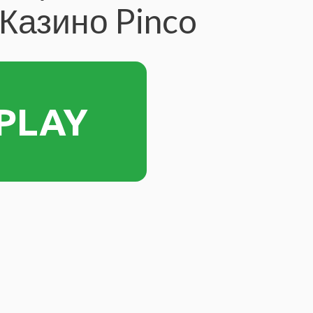
Казино Pinco
 PLAY