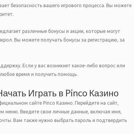
вает безопасность вашего игрового процесса. Вы можете
ритет.
редлагает различные бонусы и акции, которые могут
нкрол. Вы можете получать бонусы за регистрацию, за
оддержку. Если у вас возникнет какое-либо вопрос или
 любое время и получить помощь.
Начать Играть в Pinco Казино
ициальном сайте Pinco Казино. Перейдите на сайт,
нем меню. Введите свои личные данные, включая имя,
очты. Вам также нужно выбрать пароль и подтвердить