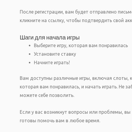
После регистрации, вам будет отправлено письм
кликните на ссылку, чтобы подтвердить свой акка
Шаги для начала игры
Выберите игру, которая вам понравилась
Установите ставку
Начните играть!
Вам доступны различные игры, включая слоты, к
которая вам понравилась, и начать играть. Не за
можете себе позволить.
Если у вас возникнут вопросы или проблемы, вы
готовы помочь вам в любое время.