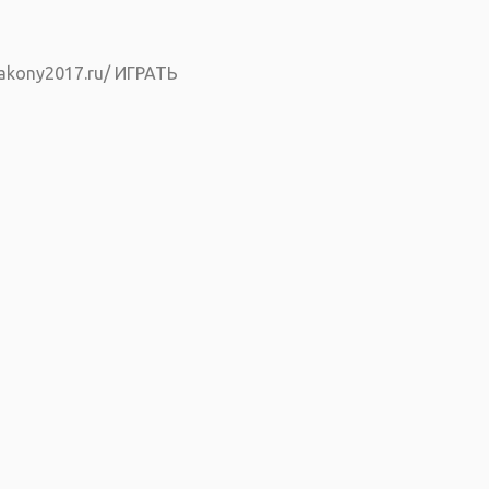
zakony2017.ru/ ИГРАТЬ