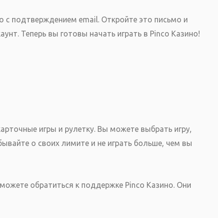
о с подтверждением email. Откройте это письмо и
унт. Теперь вы готовы начать играть в Pinco Казино!
арточные игры и рулетку. Вы можете выбрать игру,
бывайте о своих лимите и не играть больше, чем вы
 можете обратиться к поддержке Pinco Казино. Они