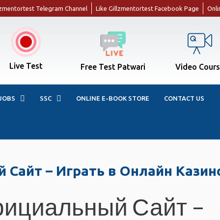
llzmentortest Telegram Channel
Like Gillzmentortest Facebook Page
Onli
Live Test
Free Test Patwari
Video Cour
JOBS
SSC
ONLINE E-BOOK STORE
CONTACT US
Сайт – Играть в Онлайн Казино
фициальный Сайт –