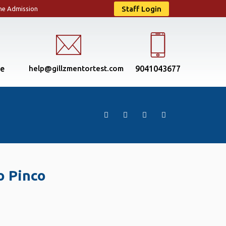
Staff Login
ne Admission
se
help@gillzmentortest.com
9041043677
 Pinco