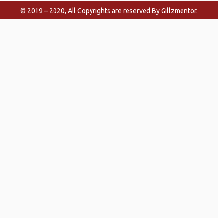
© 2019 – 2020, All Copyrights are reserved By
Gillzmentor
.