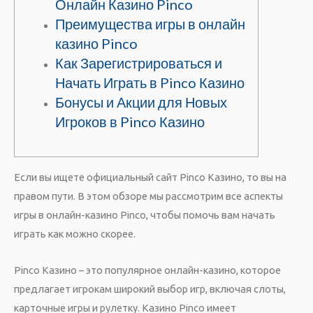
Онлайн Казино Pinco
Преимущества игры в онлайн
казино Pinco
Как Зарегистрироваться и
Начать Играть в Pinco Казино
Бонусы и Акции для Новых
Игроков в Pinco Казино
Если вы ищете официальный сайт Pinco Казино, то вы на
правом пути. В этом обзоре мы рассмотрим все аспекты
игры в онлайн-казино Pinco, чтобы помочь вам начать
играть как можно скорее.
Pinco Казино – это популярное онлайн-казино, которое
предлагает игрокам широкий выбор игр, включая слоты,
карточные игры и рулетку. Казино Pinco имеет