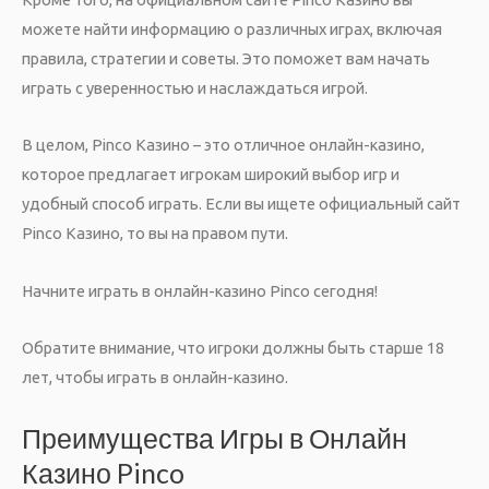
можете найти информацию о различных играх, включая
правила, стратегии и советы. Это поможет вам начать
играть с уверенностью и наслаждаться игрой.
В целом, Pinco Казино – это отличное онлайн-казино,
которое предлагает игрокам широкий выбор игр и
удобный способ играть. Если вы ищете официальный сайт
Pinco Казино, то вы на правом пути.
Начните играть в онлайн-казино Pinco сегодня!
Обратите внимание, что игроки должны быть старше 18
лет, чтобы играть в онлайн-казино.
Преимущества Игры в Онлайн
Казино Pinco