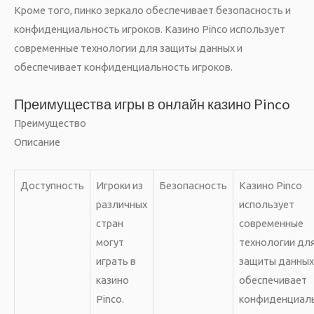
Кроме того, пинко зеркало обеспечивает безопасность и
конфиденциальность игроков. Казино Pinco использует
современные технологии для защиты данных и
обеспечивает конфиденциальность игроков.
Преимущества игры в онлайн казино Pinco
Преимущество
Описание
Доступность
Игроки из
Безопасность
Казино Pinco
различных
использует
стран
современные
могут
технологии дл
играть в
защиты данных
казино
обеспечивает
Pinco.
конфиденциал