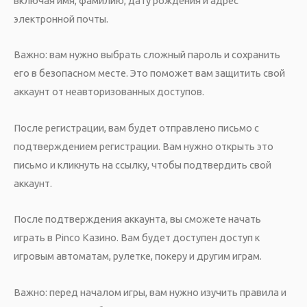
включая имя, фамилию, дату рождения и адрес
электронной почты.
Важно: вам нужно выбрать сложный пароль и сохранить
его в безопасном месте. Это поможет вам защитить свой
аккаунт от неавторизованных доступов.
После регистрации, вам будет отправлено письмо с
подтверждением регистрации. Вам нужно открыть это
письмо и кликнуть на ссылку, чтобы подтвердить свой
аккаунт.
После подтверждения аккаунта, вы сможете начать
играть в Pinco Казино. Вам будет доступен доступ к
игровым автоматам, рулетке, покеру и другим играм.
Важно: перед началом игры, вам нужно изучить правила и