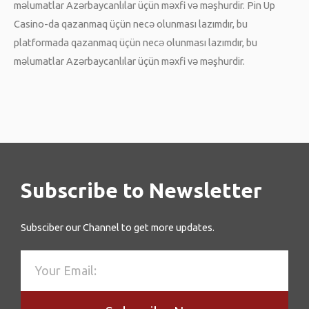
məlumatlar Azərbaycanlılar üçün məxfi və məşhurdir. Pin Up
Casino-da qazanmaq üçün necə olunması lazımdır, bu
platformada qazanmaq üçün necə olunması lazımdır, bu
məlumatlar Azərbaycanlılar üçün məxfi və məşhurdir.
Subscribe to Newsletter
Subsciber our Channel to get more updates.