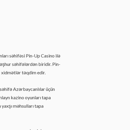
ları səhifəsi Pin-Up Casino ilə
məşhur səhifələrdən biridir. Pin-
 xidmətlər təqdim edir.
 səhifə Azərbaycanlılar üçün
nlayn kazino oyunları tapa
ən yaxşı məhsulları tapa