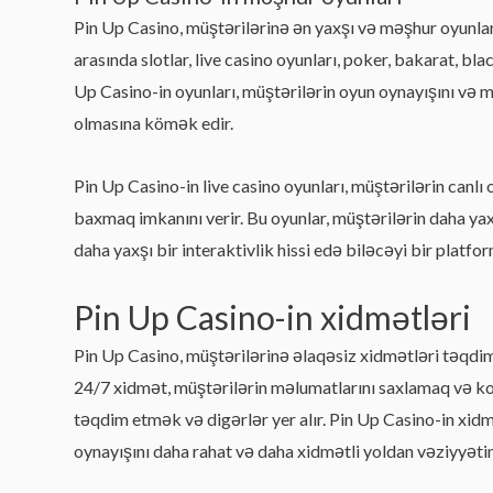
Pin Up Casino, müştərilərinə ən yaxşı və məşhur oyunlar
arasında slotlar, live casino oyunları, poker, bakarat, blac
Up Casino-in oyunları, müştərilərin oyun oynayışını və 
olmasına kömək edir.
Pin Up Casino-in live casino oyunları, müştərilərin canlı
baxmaq imkanını verir. Bu oyunlar, müştərilərin daha yax
daha yaxşı bir interaktivlik hissi edə biləcəyi bir platfor
Pin Up Casino-in xidmətləri
Pin Up Casino, müştərilərinə əlaqəsiz xidmətləri təqdim
24/7 xidmət, müştərilərin məlumatlarını saxlamaq və k
təqdim etmək və digərlər yer alır. Pin Up Casino-in xidm
oynayışını daha rahat və daha xidmətli yoldan vəziyyəti