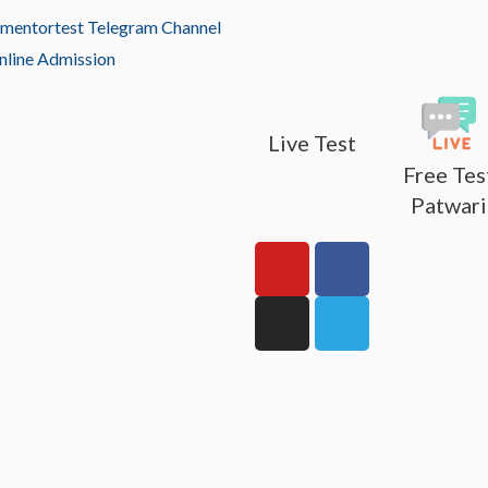
lzmentortest Telegram Channel
nline Admission
Live Test
Free Tes
Patwari