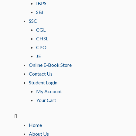
IBPS
SBI
SSC
CGL
CHSL
CPO
JE
Online E-Book Store
Contact Us
Student Login
My Account
Your Cart
Home
About Us