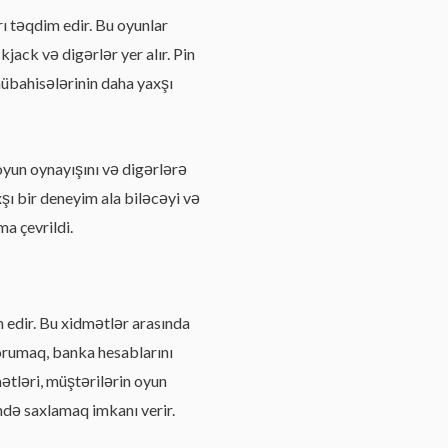
ı təqdim edir. Bu oyunlar
kjack və digərlər yer alır. Pin
mübahisələrinin daha yaxşı
 oyun oynayışını və digərlərə
şı bir deneyim ala biləcəyi və
ma çevrildi.
 edir. Bu xidmətlər arasında
orumaq, banka hesablarını
ətləri, müştərilərin oyun
ndə saxlamaq imkanı verir.