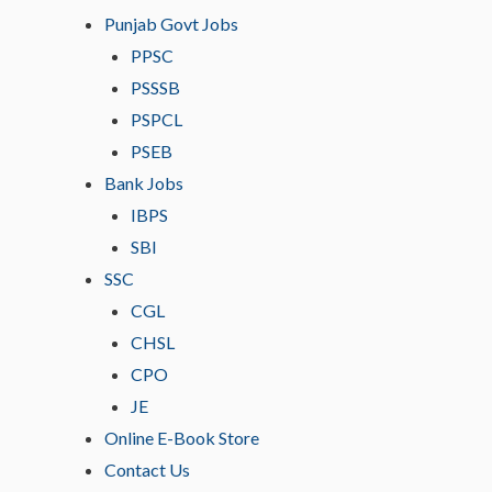
Punjab Govt Jobs
PPSC
PSSSB
PSPCL
PSEB
Bank Jobs
IBPS
SBI
SSC
CGL
CHSL
CPO
JE
Online E-Book Store
Contact Us