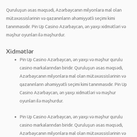
Quruluşun əsas məqsədi, Azərbaycanın milyonlara mal olan
mütəxəssislərinin və qazanınların əhəmiyyətli seçimi kimi
tanınmasıdır. Pin Up Casino Azərbaycan, ən yaxşı xidmətləri və
məşhur oyunları ilə məşhurdur.
Xidmətlər
Pin Up Casino Azərbaycan, ən yaxşı və məşhur qurulu
casino markalarından biridir. Quruluşun əsas məqsədi,
Azərbaycanın milyonlara mal olan mütəxəssislərinin və
qazanınların əhəmiyyətli seçimi kimi tanınmasıdır. Pin Up
Casino Azərbaycan, ən yaxşı xidmətləri və məşhur
oyunları ilə məşhurdur.
Pin Up Casino Azərbaycan, ən yaxşı və məşhur qurulu
casino markalarından biridir. Quruluşun əsas məqsədi,
Azərbaycanın milyonlara mal olan mütəxəssislərinin və