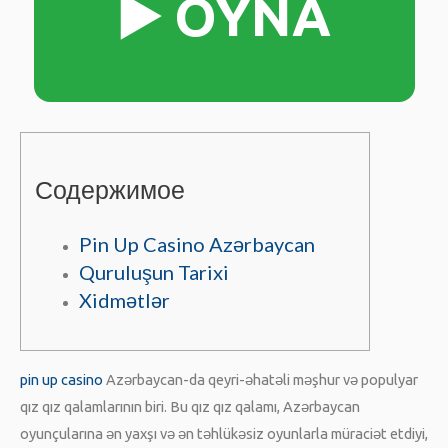
▶️ OYNA
Содержимое
Pin Up Casino Azərbaycan
Quruluşun Tarixi
Xidmətlər
pin up casino
Azərbaycan-da qeyri-əhatəli məşhur və populyar
qız qız qalamlarının biri. Bu qız qız qalamı, Azərbaycan
oyunçularına ən yaxşı və ən təhlükəsiz oyunlarla müraciət etdiyi,