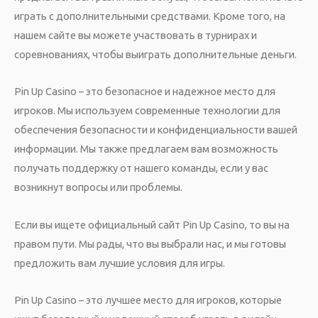
играть с дополнительными средствами. Кроме того, на
нашем сайте вы можете участвовать в турнирах и
соревнованиях, чтобы выиграть дополнительные деньги.
Pin Up Casino – это безопасное и надежное место для
игроков. Мы используем современные технологии для
обеспечения безопасности и конфиденциальности вашей
информации. Мы также предлагаем вам возможность
получать поддержку от нашего команды, если у вас
возникнут вопросы или проблемы.
Если вы ищете официальный сайт Pin Up Casino, то вы на
правом пути. Мы рады, что вы выбрали нас, и мы готовы
предложить вам лучшие условия для игры.
Pin Up Casino – это лучшее место для игроков, которые