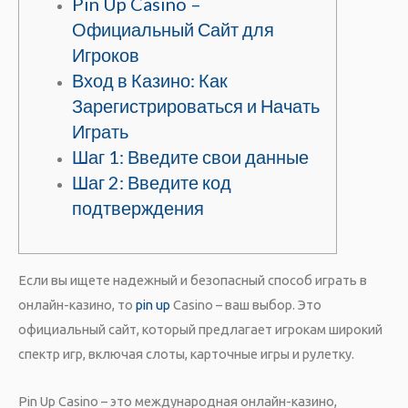
Pin Up Casino –
Официальный Сайт для
Игроков
Вход в Казино: Как
Зарегистрироваться и Начать
Играть
Шаг 1: Введите свои данные
Шаг 2: Введите код
подтверждения
Если вы ищете надежный и безопасный способ играть в
онлайн-казино, то
pin up
Casino – ваш выбор. Это
официальный сайт, который предлагает игрокам широкий
спектр игр, включая слоты, карточные игры и рулетку.
Pin Up Casino – это международная онлайн-казино,