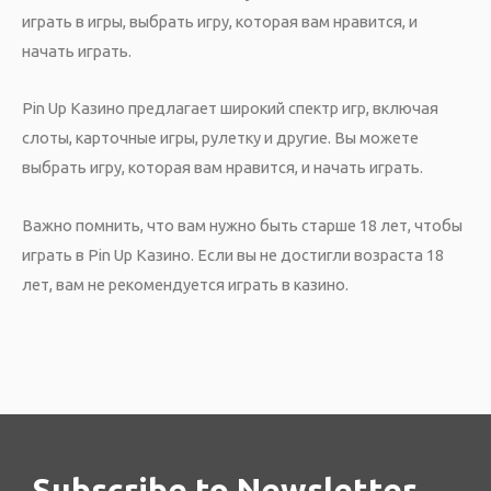
играть в игры, выбрать игру, которая вам нравится, и
начать играть.
Pin Up Казино предлагает широкий спектр игр, включая
слоты, карточные игры, рулетку и другие. Вы можете
выбрать игру, которая вам нравится, и начать играть.
Важно помнить, что вам нужно быть старше 18 лет, чтобы
играть в Pin Up Казино. Если вы не достигли возраста 18
лет, вам не рекомендуется играть в казино.
Subscribe to Newsletter