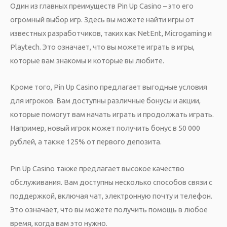
Один из главных преимуществ Pin Up Casino – это его
огромный выбор игр. Здесь вы можете найти игры от
известных разработчиков, таких как NetEnt, Microgaming и
Playtech. Это означает, что вы можете играть в игры,
которые вам знакомы и которые вы любите.
Кроме того, Pin Up Casino предлагает выгодные условия
для игроков. Вам доступны различные бонусы и акции,
которые помогут вам начать играть и продолжать играть.
Например, новый игрок может получить бонус в 50 000
рублей, а также 125% от первого депозита.
Pin Up Casino также предлагает высокое качество
обслуживания. Вам доступны несколько способов связи с
поддержкой, включая чат, электронную почту и телефон.
Это означает, что вы можете получить помощь в любое
время, когда вам это нужно.