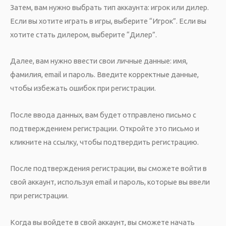
Затем, вам нужно выбрать тип аккаунта: игрок или дилер.
Если вы хотите играть в игры, выберите “Игрок”. Если вы
хотите стать дилером, выберите “Дилер”.
Далее, вам нужно ввести свои личные данные: имя,
фамилия, email и пароль. Введите корректные данные,
чтобы избежать ошибок при регистрации.
После ввода данных, вам будет отправлено письмо с
подтверждением регистрации. Откройте это письмо и
кликните на ссылку, чтобы подтвердить регистрацию.
После подтверждения регистрации, вы сможете войти в
свой аккаунт, используя email и пароль, которые вы ввели
при регистрации.
Когда вы войдете в свой аккаунт, вы сможете начать