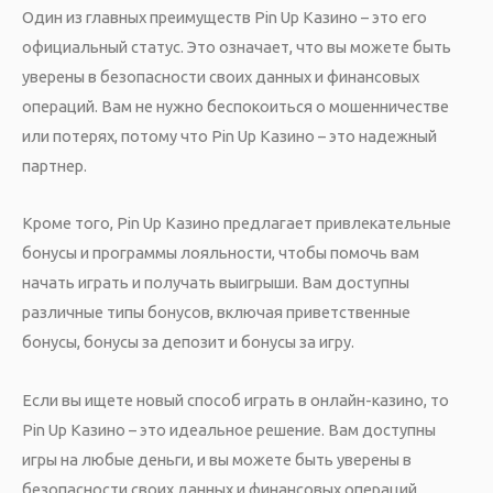
Один из главных преимуществ Pin Up Казино – это его
официальный статус. Это означает, что вы можете быть
уверены в безопасности своих данных и финансовых
операций. Вам не нужно беспокоиться о мошенничестве
или потерях, потому что Pin Up Казино – это надежный
партнер.
Кроме того, Pin Up Казино предлагает привлекательные
бонусы и программы лояльности, чтобы помочь вам
начать играть и получать выигрыши. Вам доступны
различные типы бонусов, включая приветственные
бонусы, бонусы за депозит и бонусы за игру.
Если вы ищете новый способ играть в онлайн-казино, то
Pin Up Казино – это идеальное решение. Вам доступны
игры на любые деньги, и вы можете быть уверены в
безопасности своих данных и финансовых операций.