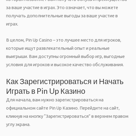
за ваше участие в играх. Это означает, что вы можете
получать дополнительные выгоды за ваше участие в
играх.
В целом, Pin Up Casino – это лучшее место для игроков,
которые ищут развлекательный опыт и реальные
выигрыши. Вам доступны огромный выбор игр, выгодные
условия для игроков и высокое качество обслуживания.
Как Зарегистрироваться и Начать
Играть в Pin Up Казино
Для начала, вам нужно зарегистрироваться на
официальном сайте Pin Up Казино. Перейдите на сайт,
кликнув на кнопку “Зарегистрироваться” в верхнем правом
углу экрана.