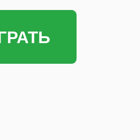
ИГРАТЬ