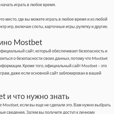
 начать играть в любое время.
о место, где вы можете играть в любое время и из любой
тр игр, включая слоты, карточные игры, рулетку и другие.
ино Mostbet
фициальный сайт, который обеспечивает безопасность и
оиться о безопасности своих данных, потому что Mostbet
формации. Кроме того, официальный сайт Mostbet – это
 играм, даже если основной сайт заблокирован в вашей
et и что нужно знать
е Mostbet, если вы еще не сделали это. Вам нужно выбрать
мые сведения. Затем вы получите доступ к личному