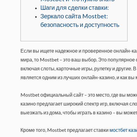
Шаги для сделки ставки:
Зеркало сайта Mostbet:
безопасность и доступность
Если вы ищете надежное и проверенное онлайн-кази
мира, то Mostbet – это ваш выбор. Это популярное 
включая слоты, карточные игры, рулетку и другие.
является одним из лучших онлайн-казино, и как вы 
Mostbet официальный сайт – это место, где вы мож
казино предлагает широкий спектр игр, включая сло
выезжать из дома, чтобы играть в казино – вы може
Кроме того, Mostbet предлагает ставки
мостбет каз