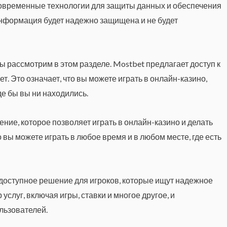
современные технологии для защиты данных и обеспечения
 информация будет надежно защищена и не будет
ы рассмотрим в этом разделе. Mostbet предлагает доступ к
ет. Это означает, что вы можете играть в онлайн-казино,
где бы вы ни находились.
ние, которое позволяет играть в онлайн-казино и делать
о вы можете играть в любое время и в любом месте, где есть
и доступное решение для игроков, которые ищут надежное
услуг, включая игры, ставки и многое другое, и
льзователей.