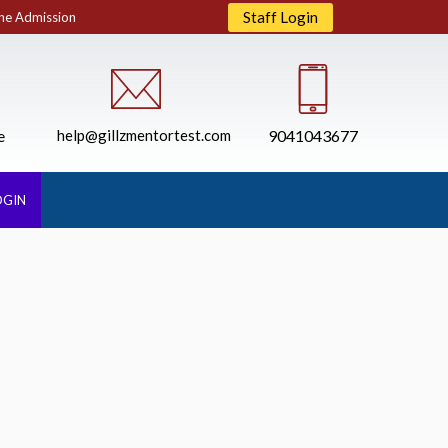
Staff Login
ne Admission
e
help@gillzmentortest.com
9041043677
OGIN