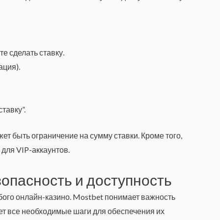
те сделать ставку.
ация).
тавку”.
ет быть ограничение на сумму ставки. Кроме того,
 для VIP-аккаунтов.
зопасность и доступность
бого онлайн-казино. Mostbet понимает важность
ет все необходимые шаги для обеспечения их