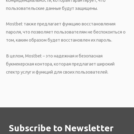
конфиденциальности, которая гарантирует, что
пользовательские данные будут защищены.
Mostbet также предлагает функцию восстановления
пароля, что позволяет пользователям не беспокоиться о
том, каким образом будет восстановлен их пароль.
В целом, Mostbet – это надежная и безопасная
букмекерская контора, которая предлагает широкий
спектр услуг и функций для своих пользователей.
Subscribe to Newsletter