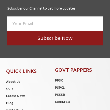
Subsciber our Channel to get more updates.
Subscribe Now
GOVT PAPPERS
QUICK LINKS
PPSC
About Us
PSPCL
Quiz
PSSSB
Latest News
MARKFED
Blog