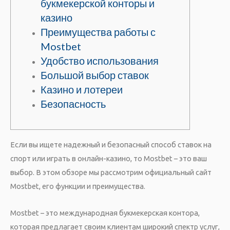
букмекерской конторы и
казино
Преимущества работы с
Mostbet
Удобство использования
Большой выбор ставок
Казино и лотереи
Безопасность
Если вы ищете надежный и безопасный способ ставок на
спорт или играть в онлайн-казино, то Mostbet – это ваш
выбор. В этом обзоре мы рассмотрим официальный сайт
Mostbet, его функции и преимущества.
Mostbet – это международная букмекерская контора,
которая предлагает своим клиентам широкий спектр услуг,