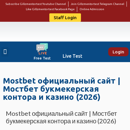
Subscribe Gillzmentortest Youtube Channel
Join Gillzmentortest Telegram Channel
Like Gillzmentortest Facebook Page
Online Admission
Staff Login
Login
About Us
Punjab Govt Jobs
Bank Jobs
Online E-Book Store
Contact Us
Student Login
Live Test
Free Test
Mostbet официальный сайт |
Мостбет букмекерская
контора и казино (2026)
Mostbet официальный сайт | Мостбет
букмекерская контора и казино (2026)