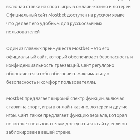
включая ставки на спорт, игры в онлайн-казино и лотереи.
Официальный сайт Mostbet доступен на русском языке,
что делает его удобным для русскоязычных
пользователей.
Один из главных преимуществ Mostbet – это его
официальный сайт, который обеспечивает безопасность и
конфиденциальность транзакций. Сайт регулярно
обновляется, чтобы обеспечить максимальную
безопасность и комфорт пользователям.
Mostbet предлагает широкий спектр функций, включая
ставки на спорт, игры в онлайн-казино, лотереи и другие
игры. Сайт также предлагает функцию зеркала, которая
позволяет пользователям доступаться к сайту, если он
заблокирован в вашей стране.