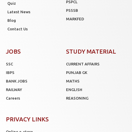
PSPCL
Quiz
PSSSB
Latest News
MARKFED
Blog
Contact Us
JOBS
STUDY MATERIAL
SSC
CURRENT AFFAIRS
IBPS
PUNJAB GK
BANK JOBS
MATHS
RAILWAY
ENGLISH
Careers
REASONING
PRIVACY LINKS
Online e-store