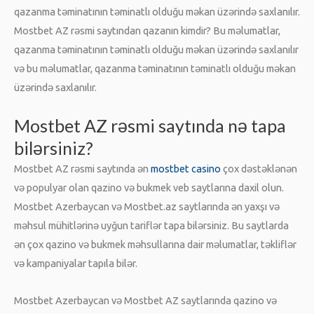
qazanma təminatının təminatlı olduğu məkan üzərində saxlanılır.
Mostbet AZ rəsmi saytından qazanın kimdir? Bu məlumatlar,
qazanma təminatının təminatlı olduğu məkan üzərində saxlanılır
və bu məlumatlar, qazanma təminatının təminatlı olduğu məkan
üzərində saxlanılır.
Mostbet AZ rəsmi saytında nə tapa
bilərsiniz?
Mostbet AZ rəsmi saytında ən
mostbet casino
çox dəstəklənən
və populyar olan qazino və bukmek veb saytlarına daxil olun.
Mostbet Azerbaycan və Mostbet.az saytlarında ən yaxşı və
məhsul mühitlərinə uyğun tariflər tapa bilərsiniz. Bu saytlarda
ən çox qazino və bukmek məhsullarına dair məlumatlar, təkliflər
və kampaniyalar tapıla bilər.
Mostbet Azerbaycan və Mostbet AZ saytlarında qazino və