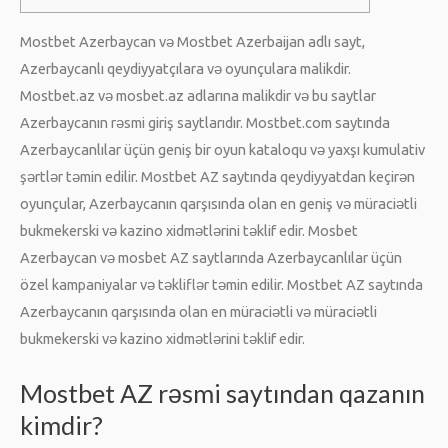
Mostbet Azerbaycan və Mostbet Azerbaijan adlı sayt,
Azerbaycanlı qeydiyyatçılara və oyunçulara malikdir.
Mostbet.az və mosbet.az adlarına malikdir və bu saytlar
Azerbaycanın rəsmi giriş saytlarıdır. Mostbet.com saytında
Azerbaycanlılar üçün geniş bir oyun kataloqu və yaxşı kumulativ
şərtlər təmin edilir. Mostbet AZ saytında qeydiyyatdan keçirən
oyunçular, Azerbaycanın qarşısında olan en geniş və müraciətli
bukmekerski və kazino xidmətlərini təklif edir. Mosbet
Azerbaycan və mosbet AZ saytlarında Azerbaycanlılar üçün
özel kampaniyalar və təkliflər təmin edilir. Mostbet AZ saytında
Azerbaycanın qarşısında olan en müraciətli və müraciətli
bukmekerski və kazino xidmətlərini təklif edir.
Mostbet AZ rəsmi saytından qazanın
kimdir?