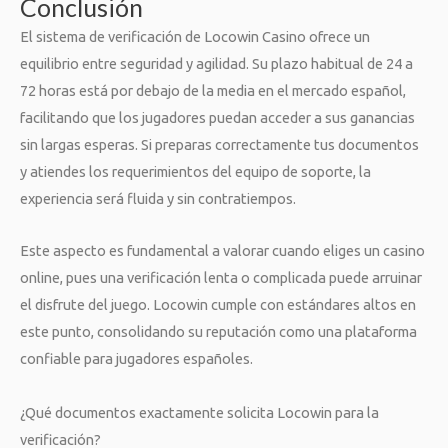
Conclusión
El sistema de verificación de Locowin Casino ofrece un
equilibrio entre seguridad y agilidad. Su plazo habitual de 24 a
72 horas está por debajo de la media en el mercado español,
facilitando que los jugadores puedan acceder a sus ganancias
sin largas esperas. Si preparas correctamente tus documentos
y atiendes los requerimientos del equipo de soporte, la
experiencia será fluida y sin contratiempos.
Este aspecto es fundamental a valorar cuando eliges un casino
online, pues una verificación lenta o complicada puede arruinar
el disfrute del juego. Locowin cumple con estándares altos en
este punto, consolidando su reputación como una plataforma
confiable para jugadores españoles.
¿Qué documentos exactamente solicita Locowin para la
verificación?