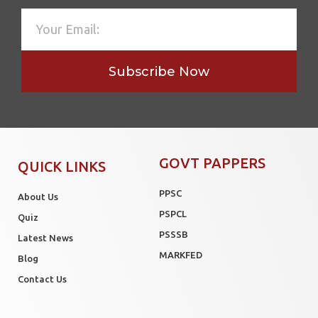
Subscribe Now
GOVT PAPPERS
QUICK LINKS
PPSC
About Us
PSPCL
Quiz
PSSSB
Latest News
MARKFED
Blog
Contact Us