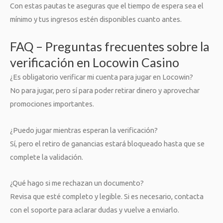
Con estas pautas te aseguras que el tiempo de espera sea el
mínimo y tus ingresos estén disponibles cuanto antes.
FAQ – Preguntas frecuentes sobre la
verificación en Locowin Casino
¿Es obligatorio verificar mi cuenta para jugar en Locowin?
No para jugar, pero sí para poder retirar dinero y aprovechar
promociones importantes.
¿Puedo jugar mientras esperan la verificación?
Sí, pero el retiro de ganancias estará bloqueado hasta que se
complete la validación.
¿Qué hago si me rechazan un documento?
Revisa que esté completo y legible. Si es necesario, contacta
con el soporte para aclarar dudas y vuelve a enviarlo.