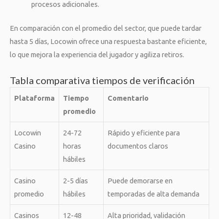
procesos adicionales.
En comparación con el promedio del sector, que puede tardar
hasta 5 días, Locowin ofrece una respuesta bastante eficiente,
lo que mejora la experiencia del jugador y agiliza retiros.
Tabla comparativa tiempos de verificación
Plataforma
Tiempo
Comentario
promedio
Locowin
24-72
Rápido y eficiente para
Casino
horas
documentos claros
hábiles
Casino
2-5 días
Puede demorarse en
promedio
hábiles
temporadas de alta demanda
Casinos
12-48
Alta prioridad, validación