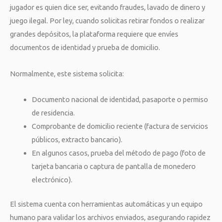
jugador es quien dice ser, evitando fraudes, lavado de dinero y
juego ilegal. Por ley, cuando solicitas retirar fondos o realizar
grandes depósitos, la plataforma requiere que envíes
documentos de identidad y prueba de domicilio.
Normalmente, este sistema solicita:
Documento nacional de identidad, pasaporte o permiso
de residencia.
Comprobante de domicilio reciente (factura de servicios
públicos, extracto bancario).
En algunos casos, prueba del método de pago (foto de
tarjeta bancaria o captura de pantalla de monedero
electrónico).
El sistema cuenta con herramientas automáticas y un equipo
humano para validar los archivos enviados, asegurando rapidez