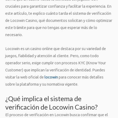
cruciales para garantizar confianza y facilitar la experiencia. En
este artículo, te explico cuánto tarda el sistema de verificación
de Locowin Casino, qué documentos solicitan y cómo optimizar
este trámite para que no tengas que esperar más de lo
necesario.
Locowin es un casino online que destaca por su variedad de
juegos, fiabilidad y atención al cliente. Pero, como todo
operador serio, exige cumplir con procesos KYC (Know Your
Customer) que implican la verificación de identidad. Puedes
visitar la web oficial de
locowin
para conocer más detalles
sobre la plataforma y su normativa vigente.
¿Qué implica el sistema de
verificación de Locowin Casino?
El proceso de verificación en Locowin busca confirmar que el