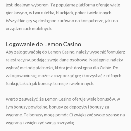
jest idealnym wyborem. Ta popularna platforma oferuje wiele
gier kasyno, w tym ruletka, blackjack, poker i wiele innych.
Wszystkie gry są dostępne zarówno na komputerze, jak i na
urządzeniach mobilnych.
Logowanie do Lemon Casino
Aby zalogować się do Lemon Casino, należy wypełnić formularz
rejestracyjny, podając swoje dane osobowe. Następnie, należy
wybrać metodę płatności, która jest dostępna dla Ciebie. Po
zalogowaniu się, możesz rozpocząć grę i korzystać z różnych
funkcji, takich jak bonusy, turnieje i wiele innych.
Warto zauważyć, że Lemon Casino oferuje wiele bonusów, w
tym bonusy powitalne, bonusy za depozyty i bonusy za
wygrane. Te bonusy mogą pomóc Ci zwiększyć swoje szanse na
wygraną i zwiększyć swoją rozrywkę.