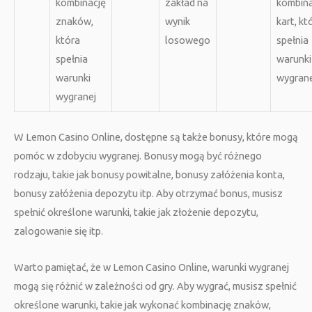
kombinację
zakład na
kombina
znaków,
wynik
kart, kt
która
losowego
spełnia
spełnia
warunki
warunki
wygrane
wygranej
W Lemon Casino Online, dostępne są także bonusy, które mogą
pomóc w zdobyciu wygranej. Bonusy mogą być różnego
rodzaju, takie jak bonusy powitalne, bonusy załóżenia konta,
bonusy załóżenia depozytu itp. Aby otrzymać bonus, musisz
spełnić określone warunki, takie jak złożenie depozytu,
zalogowanie się itp.
Warto pamiętać, że w Lemon Casino Online, warunki wygranej
mogą się różnić w zależności od gry. Aby wygrać, musisz spełnić
określone warunki, takie jak wykonać kombinację znaków,