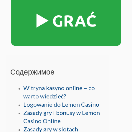
▶️ GRAĆ
Содержимое
Witryna kasyno online – co
warto wiedzieć?
Logowanie do Lemon Casino
Zasady gry i bonusy w Lemon
Casino Online
Zasady gry w slotach