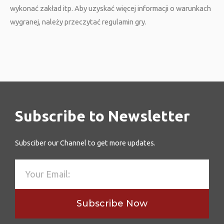
wykonać zakład itp. Aby uzyskać więcej informacji o warunkach
wygranej, należy przeczytać regulamin gry.
Subscribe to Newsletter
Subsciber our Channel to get more updates.
Subscribe Now