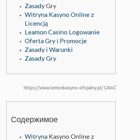
Zasady
Gry
Witryna Kasyno Online z
Licencją
Leamon Casino Logowanie
Oferta Gry i Promocje
Zasady i Warunki
Zasady Gry
https://www.lemonkasyno-oficjalny.pl/ GRAĆ
Содержимое
Witryna
Kasyno Online z