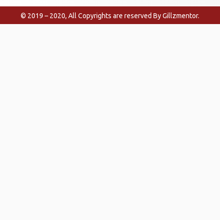
© 2019 – 2020, All Copyrights are reserved By
Gillzmentor
.