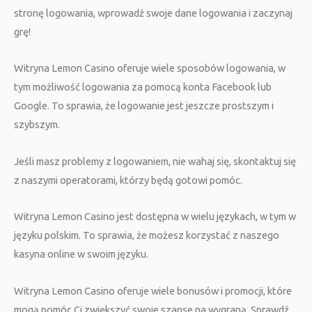
stronę logowania, wprowadź swoje dane logowania i zaczynaj
grę!
Witryna Lemon Casino oferuje wiele sposobów logowania, w
tym możliwość logowania za pomocą konta Facebook lub
Google. To sprawia, że logowanie jest jeszcze prostszym i
szybszym.
Jeśli masz problemy z logowaniem, nie wahaj się, skontaktuj się
z naszymi operatorami, którzy będą gotowi pomóc.
Witryna Lemon Casino jest dostępna w wielu językach, w tym w
języku polskim. To sprawia, że możesz korzystać z naszego
kasyna online w swoim języku.
Witryna Lemon Casino oferuje wiele bonusów i promocji, które
mogą pomóc Ci zwiększyć swoje szanse na wygraną. Sprawdź