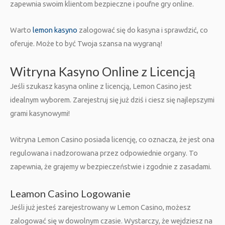
zapewnia swoim klientom bezpieczne i poufne gry online.
Warto
lemon kasyno
zalogować się do kasyna i sprawdzić, co
oferuje. Może to być Twoja szansa na wygraną!
Witryna Kasyno Online z Licencją
Jeśli szukasz kasyna online z licencją, Lemon Casino jest
idealnym wyborem. Zarejestruj się już dziś i ciesz się najlepszymi
grami kasynowymi!
Witryna Lemon Casino posiada licencję, co oznacza, że jest ona
regulowana i nadzorowana przez odpowiednie organy. To
zapewnia, że grajemy w bezpieczeństwie i zgodnie z zasadami.
Leamon Casino Logowanie
Jeśli już jesteś zarejestrowany w Lemon Casino, możesz
zalogować się w dowolnym czasie. Wystarczy, że wejdziesz na