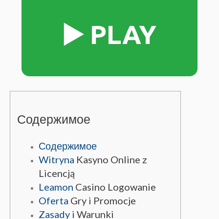
▶️ PLAY
Содержимое
Содержимое
Witryna
Kasyno Online z
Licencją
Leamon
Casino Logowanie
Oferta
Gry i Promocje
Zasady
i Warunki