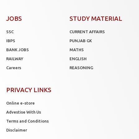
JOBS
STUDY MATERIAL
SSC
CURRENT AFFAIRS
IBPS
PUNJAB GK
BANK JOBS
MATHS
RAILWAY
ENGLISH
Careers
REASONING
PRIVACY LINKS
Online e-store
Advestise With Us
Terms and Conditions
Disclaimer