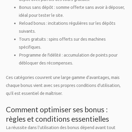
Bonus sans dépôt : somme offerte sans avoir à déposer,
idéal pour tester le site.
Reload bonus : incitations régulières sur les dépôts
suivants.
Tours gratuits : spins offerts sur des machines
spécifiques.
Programme de fidélité : accumulation de points pour
débloquer des récompenses.
Ces catégories couvrent une large gamme d’avantages, mais
chaque bonus vient avec ses propres conditions d’utilisation,
qu’il est essentiel de maîtriser.
Comment optimiser ses bonus :
règles et conditions essentielles
La réussite dans l’utilisation des bonus dépend avant tout