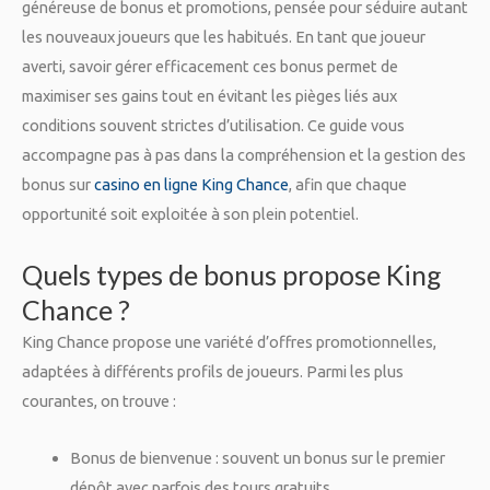
généreuse de bonus et promotions, pensée pour séduire autant
les nouveaux joueurs que les habitués. En tant que joueur
averti, savoir gérer efficacement ces bonus permet de
maximiser ses gains tout en évitant les pièges liés aux
conditions souvent strictes d’utilisation. Ce guide vous
accompagne pas à pas dans la compréhension et la gestion des
bonus sur
casino en ligne King Chance
, afin que chaque
opportunité soit exploitée à son plein potentiel.
Quels types de bonus propose King
Chance ?
King Chance propose une variété d’offres promotionnelles,
adaptées à différents profils de joueurs. Parmi les plus
courantes, on trouve :
Bonus de bienvenue : souvent un bonus sur le premier
dépôt avec parfois des tours gratuits.