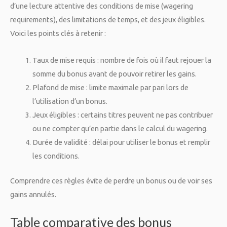
d’une lecture attentive des conditions de mise (wagering
requirements), des limitations de temps, et des jeux éligibles.
Voici les points clés à retenir :
Taux de mise requis : nombre de fois où il faut rejouer la
somme du bonus avant de pouvoir retirer les gains.
Plafond de mise : limite maximale par pari lors de
l’utilisation d’un bonus.
Jeux éligibles : certains titres peuvent ne pas contribuer
ou ne compter qu’en partie dans le calcul du wagering.
Durée de validité : délai pour utiliser le bonus et remplir
les conditions.
Comprendre ces règles évite de perdre un bonus ou de voir ses
gains annulés.
Table comparative des bonus