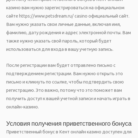
казино вам нужно зарегистрироваться на официальном
сайте https://www.petsdream.ru/ casino официальный сайт.
Вам нужно указать свои личные данные, включая имя,
фамилию, дату рождения и адрес электронной почты. Вам
также нужно указать свой пароль, который будет
использоваться для входа в вашу учетную запись.
После регистрации вам будет отправлено письмо с
подтверждением регистрации. Вам нужно открыть это
письмо и кликнуть по ссылке, чтобы подтвердить свою
регистрацию. Это важно, потому что это поможет вам
получить доступ к вашей учетной записи и начать играть в
онлайн-казино.
Условия получения приветственного бонуса
Приветственный бонус в Кент онлайн казино доступен для