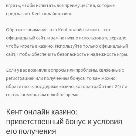
играть, чтобы испытать все преимущества, которые
предлагает Kent онлайн казино.
Обратите внимание, что Kent онлайн казино – это
официальный сайт, и вам не нужно использовать зеркало,
чтобы играть в казино. Используйте только официальный
сайт, чтобы обеспечить безопасность и надежность игры.
Если у вас возникли вопросы или проблемы, связанные с
регистрацией или получением бонуса, то вам можно
обратиться к поддержке казино, которая работает 24/7 и
готова помочь вам в любое время.
Кент онлайн казино:
приветственный бонус и условия
его получения