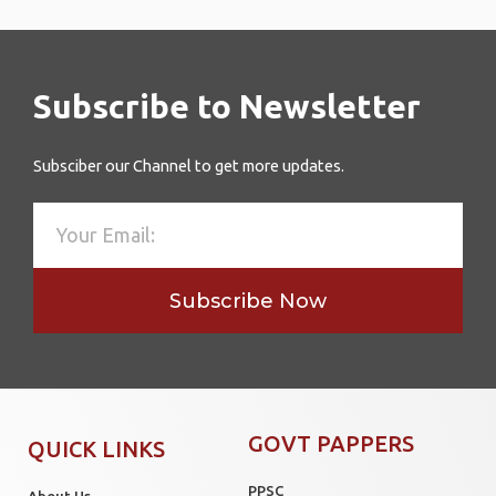
Subscribe to Newsletter
Subsciber our Channel to get more updates.
Subscribe Now
GOVT PAPPERS
QUICK LINKS
PPSC