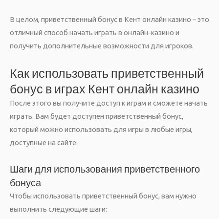
В целом, приветственный бонус в Кент онлайн казино – это
отличный способ начать играть в онлайн-казино и
получить дополнительные возможности для игроков.
Как использовать приветственный
бонус в играх Кент онлайн казино
После этого вы получите доступ к играм и сможете начать
играть. Вам будет доступен приветственный бонус,
который можно использовать для игры в любые игры,
доступные на сайте.
Шаги для использования приветственного
бонуса
Чтобы использовать приветственный бонус, вам нужно
выполнить следующие шаги: