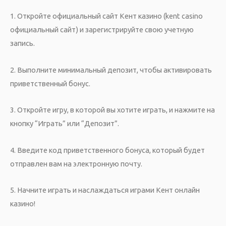
1. Откройте официальный сайт Кент казино (kent casino
официальный сайт) и зарегистрируйте свою учетную
запись.
2. Выполните минимальный депозит, чтобы активировать
приветственный бонус.
3. Откройте игру, в которой вы хотите играть, и нажмите на
кнопку “Играть” или “Депозит”.
4. Введите код приветственного бонуса, который будет
отправлен вам на электронную почту.
5. Начните играть и наслаждаться играми Кент онлайн
казино!