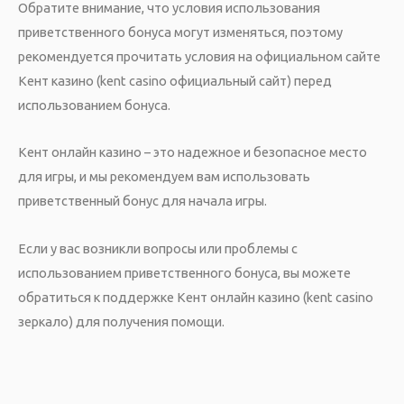
Обратите внимание, что условия использования
приветственного бонуса могут изменяться, поэтому
рекомендуется прочитать условия на официальном сайте
Кент казино (kent casino официальный сайт) перед
использованием бонуса.
Кент онлайн казино – это надежное и безопасное место
для игры, и мы рекомендуем вам использовать
приветственный бонус для начала игры.
Если у вас возникли вопросы или проблемы с
использованием приветственного бонуса, вы можете
обратиться к поддержке Кент онлайн казино (kent casino
зеркало) для получения помощи.