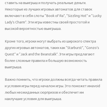
ставить на выигрыш и получать реальные деньги.
Некоторые из лучших игровых автоматов для ставок
включают в себя слоты “Book of Ra”, “Sizzling Hot” и “Lucky
Lady’s Charm”. Эти игры известны своей простотой и
высокой вероятностью выигрыша.
Кроме того, игроки могут выбрать из широкого спектра
других игровых автоматов, таких как “Starburst”, “Gonzo’s
Quest” и “Jack and the Beanstalk”. Эти игры предлагают
более сложные правила и большую возможность
выигрыша.
Важно помнить, что игроки должны всегда читать правила
и условия игры перед началом игры. Это поможет имavoid
любых неожиданных сюрпризов и обеспечит им
наилучшие условия для выигрыша.