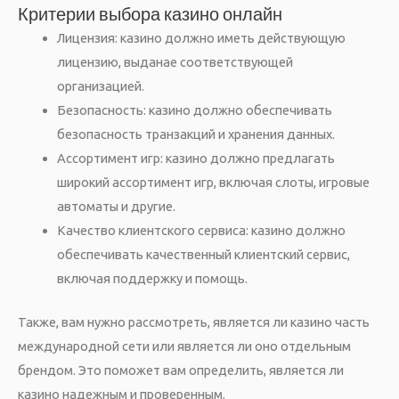
Критерии выбора казино онлайн
Лицензия: казино должно иметь действующую
лицензию, выданаe соответствующей
организацией.
Безопасность: казино должно обеспечивать
безопасность транзакций и хранения данных.
Ассортимент игр: казино должно предлагать
широкий ассортимент игр, включая слоты, игровые
автоматы и другие.
Качество клиентского сервиса: казино должно
обеспечивать качественный клиентский сервис,
включая поддержку и помощь.
Также, вам нужно рассмотреть, является ли казино часть
международной сети или является ли оно отдельным
брендом. Это поможет вам определить, является ли
казино надежным и проверенным.