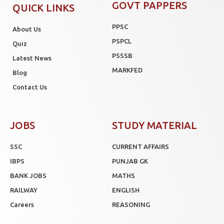
GOVT PAPPERS
QUICK LINKS
PPSC
About Us
PSPCL
Quiz
PSSSB
Latest News
MARKFED
Blog
Contact Us
JOBS
STUDY MATERIAL
SSC
CURRENT AFFAIRS
IBPS
PUNJAB GK
BANK JOBS
MATHS
RAILWAY
ENGLISH
Careers
REASONING