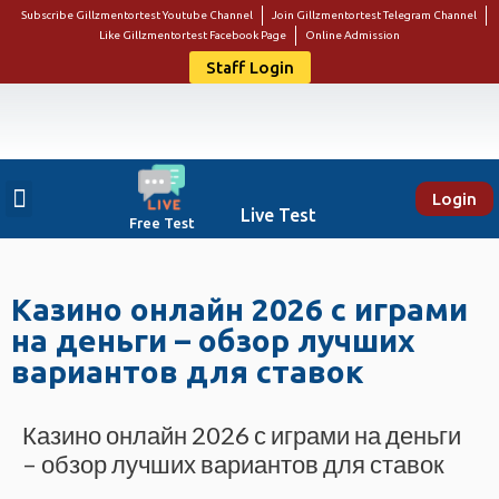
Subscribe Gillzmentortest Youtube Channel
Join Gillzmentortest Telegram Channel
Like Gillzmentortest Facebook Page
Online Admission
Staff Login
Login
About Us
Punjab Govt Jobs
Bank Jobs
Online E-Book Store
Contact Us
Student Login
Live Test
Free Test
Казино онлайн 2026 с играми
на деньги – обзор лучших
вариантов для ставок
Казино онлайн 2026 с играми на деньги
– обзор лучших вариантов для ставок