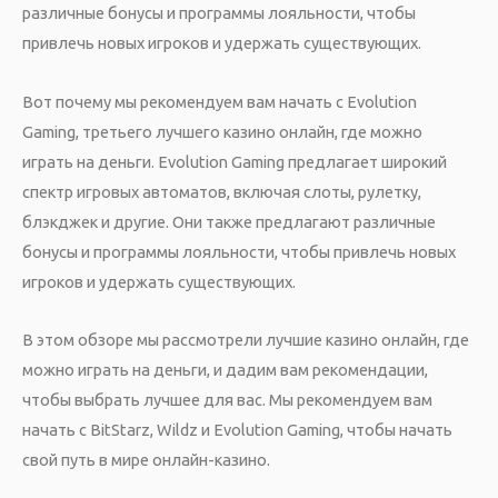
различные бонусы и программы лояльности, чтобы
привлечь новых игроков и удержать существующих.
Вот почему мы рекомендуем вам начать с Evolution
Gaming, третьего лучшего казино онлайн, где можно
играть на деньги. Evolution Gaming предлагает широкий
спектр игровых автоматов, включая слоты, рулетку,
блэкджек и другие. Они также предлагают различные
бонусы и программы лояльности, чтобы привлечь новых
игроков и удержать существующих.
В этом обзоре мы рассмотрели лучшие казино онлайн, где
можно играть на деньги, и дадим вам рекомендации,
чтобы выбрать лучшее для вас. Мы рекомендуем вам
начать с BitStarz, Wildz и Evolution Gaming, чтобы начать
свой путь в мире онлайн-казино.