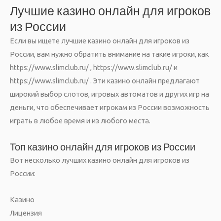
Лучшие казино онлайн для игроков
из России
Если вы ищете лучшие казино онлайн для игроков из
России, вам нужно обратить внимание на такие игроки, как
https://www.slimclub.ru/ , https://www.slimclub.ru/ и
https://www.slimclub.ru/ . Эти казино онлайн предлагают
широкий выбор слотов, игровых автоматов и других игр на
деньги, что обеспечивает игрокам из России возможность
играть в любое время и из любого места.
Топ казино онлайн для игроков из России
Вот несколько лучших казино онлайн для игроков из
России:
Казино
Лицензия