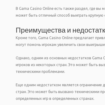
В Gama Casino Online есть также раздел, где вы
может быть отличный способ выиграть крупную 
Преимущества и недостатк
Кроме того, Gama Casino Online предлагает при
могут помочь игрокам увеличить свои выигрыши 
Однако, одним из основных недостатков Gama Ca
игроков из некоторых стран. Это может быть в
техническими проблемами.
Еще одним недостатком является ограничение д
стран. Это может быть вызвано техническими п
определенных игр в определенных странах.