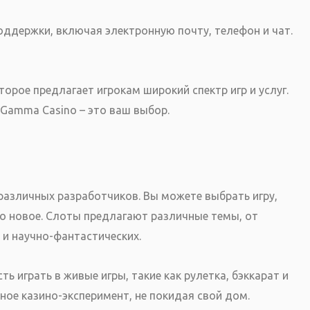
ддержки, включая электронную почту, телефон и чат.
орое предлагает игрокам широкий спектр игр и услуг.
 Gamma Casino – это ваш выбор.
 различных разработчиков. Вы можете выбрать игру,
то новое. Слоты предлагают различные темы, от
 и научно-фантастических.
ть играть в живые игры, такие как рулетка, бэккарат и
ьное казино-эксперимент, не покидая свой дом.