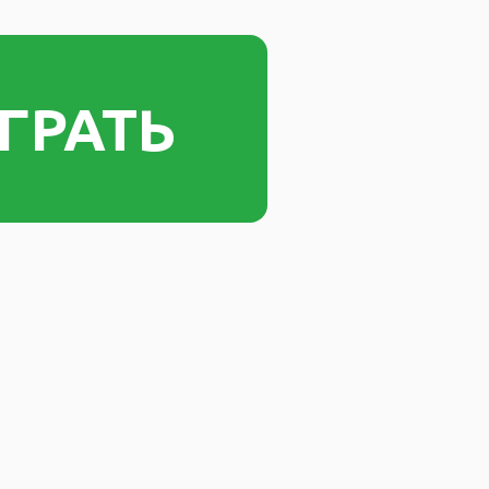
ИГРАТЬ