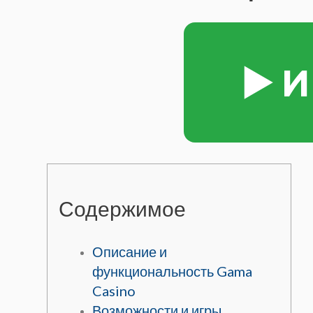
▶️ 
Содержимое
Описание и
функциональность Gama
Casino
Возможности и игры