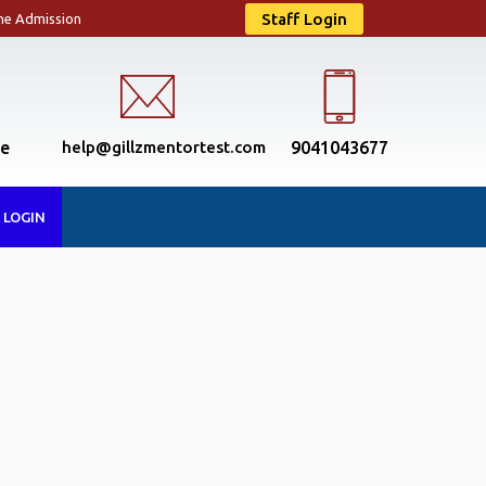
Staff Login
ne Admission
se
help@gillzmentortest.com
9041043677
 LOGIN