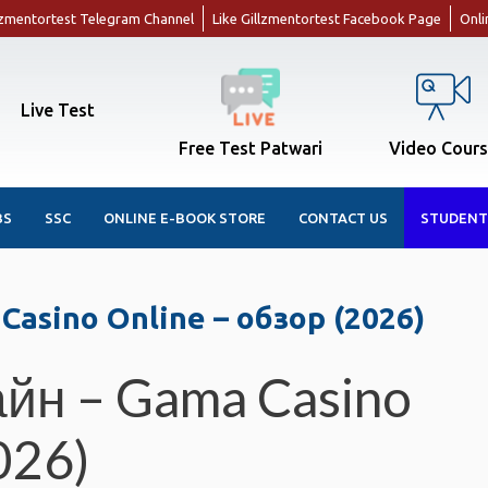
llzmentortest Telegram Channel
Like Gillzmentortest Facebook Page
Onli
Live Test
Free Test Patwari
Video Cour
BS
SSC
ONLINE E-BOOK STORE
CONTACT US
STUDENT
asino Online – обзор (2026)
йн – Gama Casino
026)