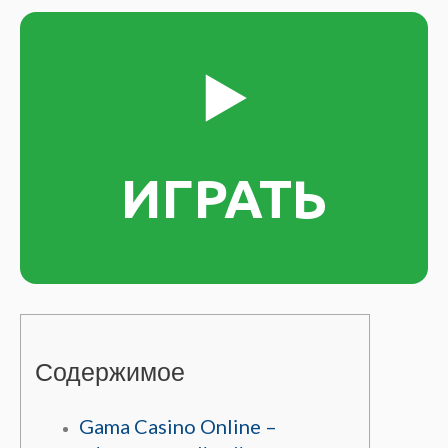
▶️
ИГРАТЬ
Содержимое
Gama Casino Online –