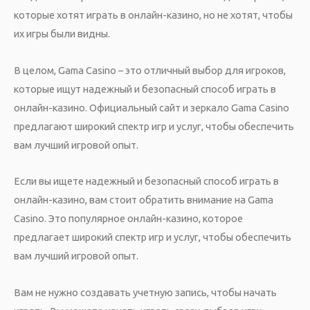
которые хотят играть в онлайн-казино, но не хотят, чтобы
их игры были видны.
В целом, Gama Casino – это отличный выбор для игроков,
которые ищут надежный и безопасный способ играть в
онлайн-казино. Официальный сайт и зеркало Gama Casino
предлагают широкий спектр игр и услуг, чтобы обеспечить
вам лучший игровой опыт.
Если вы ищете надежный и безопасный способ играть в
онлайн-казино, вам стоит обратить внимание на Gama
Casino. Это популярное онлайн-казино, которое
предлагает широкий спектр игр и услуг, чтобы обеспечить
вам лучший игровой опыт.
Вам не нужно создавать учетную запись, чтобы начать