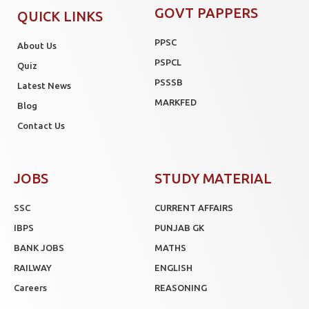
GOVT PAPPERS
QUICK LINKS
PPSC
About Us
PSPCL
Quiz
PSSSB
Latest News
MARKFED
Blog
Contact Us
JOBS
STUDY MATERIAL
SSC
CURRENT AFFAIRS
IBPS
PUNJAB GK
BANK JOBS
MATHS
RAILWAY
ENGLISH
Careers
REASONING