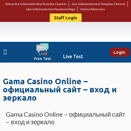
Subscribe Gillzmentortest Youtube Channel
Join Gillzmentortest Telegram Channel
Like Gillzmentortest Facebook Page
Online Admission
Staff Login
Login
About Us
Punjab Govt Jobs
Bank Jobs
Online E-Book Store
Contact Us
Student Login
Live Test
Free Test
Gama Casino Online –
официальный сайт – вход и
зеркало
Gama Casino Online – официальный сайт
– вход и зеркало