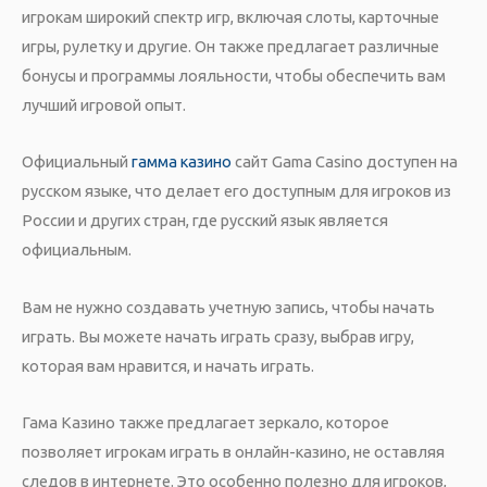
игрокам широкий спектр игр, включая слоты, карточные
игры, рулетку и другие. Он также предлагает различные
бонусы и программы лояльности, чтобы обеспечить вам
лучший игровой опыт.
Официальный
гамма казино
сайт Gama Casino доступен на
русском языке, что делает его доступным для игроков из
России и других стран, где русский язык является
официальным.
Вам не нужно создавать учетную запись, чтобы начать
играть. Вы можете начать играть сразу, выбрав игру,
которая вам нравится, и начать играть.
Гама Казино также предлагает зеркало, которое
позволяет игрокам играть в онлайн-казино, не оставляя
следов в интернете. Это особенно полезно для игроков,