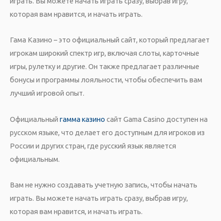
играть. Вы можете начать играть сразу, выбрав игру,
которая вам нравится, и начать играть.
Гама Казино – это официальный сайт, который предлагает
игрокам широкий спектр игр, включая слоты, карточные
игры, рулетку и другие. Он также предлагает различные
бонусы и программы лояльности, чтобы обеспечить вам
лучший игровой опыт.
Официальный
гамма казино
сайт Gama Casino доступен на
русском языке, что делает его доступным для игроков из
России и других стран, где русский язык является
официальным.
Вам не нужно создавать учетную запись, чтобы начать
играть. Вы можете начать играть сразу, выбрав игру,
которая вам нравится, и начать играть.