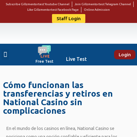
Subscribe Gillzmentortest Youtube Channel
Join Gillzmentortest Telegram Channel
Like Gillzmentortest Facebook Page
Online Admission
Staff Login
Login
About Us
Punjab Govt Jobs
Bank Jobs
Online E-Book Store
Contact Us
Student Login
Live Test
Free Test
Cómo funcionan las
transferencias y retiros en
National Casino sin
complicaciones
En el mundo de los casinos en línea, National Casino se
posiciona como una opción confiable y eficiente para los