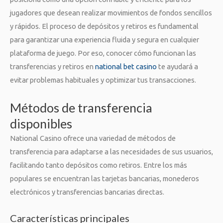
jugadores que desean realizar movimientos de fondos sencillos
y rápidos. El proceso de depósitos y retiros es fundamental
para garantizar una experiencia fluida y segura en cualquier
plataforma de juego. Por eso, conocer cómo funcionan las
transferencias y retiros en
national bet casino
te ayudará a
evitar problemas habituales y optimizar tus transacciones.
Métodos de transferencia
disponibles
National Casino ofrece una variedad de métodos de
transferencia para adaptarse a las necesidades de sus usuarios,
facilitando tanto depósitos como retiros. Entre los más
populares se encuentran las tarjetas bancarias, monederos
electrónicos y transferencias bancarias directas.
Características principales