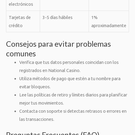
electrónicos
Tarjetas de
3-5 días hábiles
1%
crédito
aproximadamente
Consejos para evitar problemas
comunes
Verifica que tus datos personales coincidan con los
registrados en National Casino.
Utiliza métodos de pago que estén a tu nombre para
evitar bloqueos.
Lee las políticas de retiro y límites diarios para planificar
mejor tus movimientos.
Contacta con soporte si detectas retrasos o errores en
las transacciones.
Preguntas Frecuentes (FAQ)