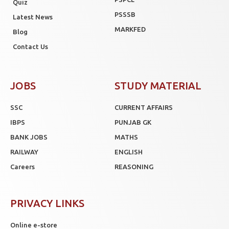
Quiz
PSSSB
Latest News
MARKFED
Blog
Contact Us
JOBS
STUDY MATERIAL
SSC
CURRENT AFFAIRS
IBPS
PUNJAB GK
BANK JOBS
MATHS
RAILWAY
ENGLISH
Careers
REASONING
PRIVACY LINKS
Online e-store