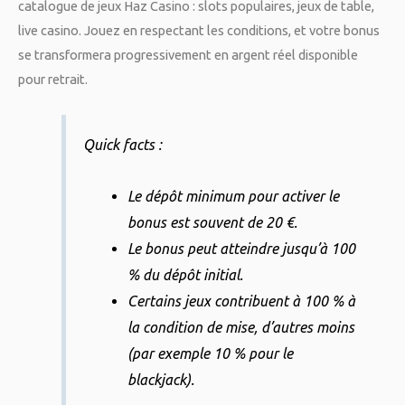
catalogue de jeux Haz Casino : slots populaires, jeux de table,
live casino. Jouez en respectant les conditions, et votre bonus
se transformera progressivement en argent réel disponible
pour retrait.
Quick facts :
Le dépôt minimum pour activer le
bonus est souvent de 20 €.
Le bonus peut atteindre jusqu’à 100
% du dépôt initial.
Certains jeux contribuent à 100 % à
la condition de mise, d’autres moins
(par exemple 10 % pour le
blackjack).