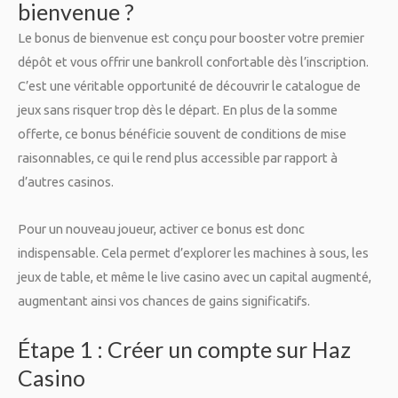
bienvenue ?
Le bonus de bienvenue est conçu pour booster votre premier
dépôt et vous offrir une bankroll confortable dès l’inscription.
C’est une véritable opportunité de découvrir le catalogue de
jeux sans risquer trop dès le départ. En plus de la somme
offerte, ce bonus bénéficie souvent de conditions de mise
raisonnables, ce qui le rend plus accessible par rapport à
d’autres casinos.
Pour un nouveau joueur, activer ce bonus est donc
indispensable. Cela permet d’explorer les machines à sous, les
jeux de table, et même le live casino avec un capital augmenté,
augmentant ainsi vos chances de gains significatifs.
Étape 1 : Créer un compte sur Haz
Casino