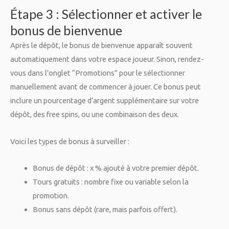
Étape 3 : Sélectionner et activer le
bonus de bienvenue
Après le dépôt, le bonus de bienvenue apparaît souvent
automatiquement dans votre espace joueur. Sinon, rendez-
vous dans l’onglet “Promotions” pour le sélectionner
manuellement avant de commencer à jouer. Ce bonus peut
inclure un pourcentage d’argent supplémentaire sur votre
dépôt, des free spins, ou une combinaison des deux.
Voici les types de bonus à surveiller :
Bonus de dépôt : x % ajouté à votre premier dépôt.
Tours gratuits : nombre fixe ou variable selon la
promotion.
Bonus sans dépôt (rare, mais parfois offert).