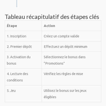
Tableau récapitulatif des étapes clés
Étape
Action
1. Inscription
Créez un compte valide
2. Premier dépôt
Effectuez un dépôt minimum
3. Activation du
Sélectionnez le bonus dans
bonus
“Promotions”
4. Lecture des
Vérifiez les règles de mise
conditions
5. Jeu
Utilisez le bonus sur les jeux
éligibles