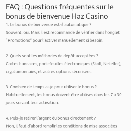
FAQ : Questions fréquentes sur le
bonus de bienvenue Haz Casino
1. Le bonus de bienvenue est-il automatique ?
Souvent, oui. Mais il est recommandé de vérifier dans l’onglet
“Promotions” pour l’activer manuellement si besoin.
2. Quels sont les méthodes de dépôt acceptées ?
Cartes bancaires, portefeuilles électroniques (Skrill, Neteller),
cryptomonnaies, et autres options sécurisées.
3. Combien de temps ai-je pour utiliser le bonus ?
Habituellement, les bonus doivent être utilisés dans les 7 à 30
jours suivant leur activation.
4. Puis-je retirer l’argent du bonus directement ?
Non, il faut d’abord remplir les conditions de mise associées