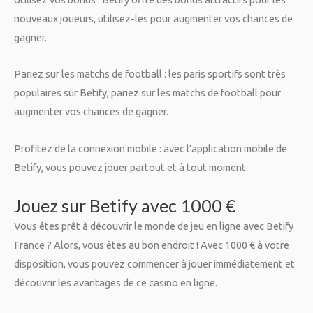
nouveaux joueurs, utilisez-les pour augmenter vos chances de
gagner.
Pariez sur les matchs de football : les paris sportifs sont très
populaires sur Betify, pariez sur les matchs de football pour
augmenter vos chances de gagner.
Profitez de la connexion mobile : avec l’application mobile de
Betify, vous pouvez jouer partout et à tout moment.
Jouez sur Betify avec 1000 €
Vous êtes prêt à découvrir le monde de jeu en ligne avec Betify
France ? Alors, vous êtes au bon endroit ! Avec 1000 € à votre
disposition, vous pouvez commencer à jouer immédiatement et
découvrir les avantages de ce casino en ligne.