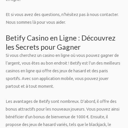
Et si vous avez des questions, n’hésitez pas à nous contacter.
Nous sommes là pour vous aider.
Betify Casino en Ligne : Découvrez
les Secrets pour Gagner
Si vous cherchez un casino en ligne où vous pouvez gagner de
l’argent, vous êtes au bon endroit ! Betify est l’un des meilleurs
casinos en ligne qui offre des jeux de hasard et des paris
sportifs. Avec son application mobile, vous pouvez jouer
partout et à tout moment.
Les avantages de Betify sont nombreux. D’abord, il offre des
bonus attractifs pour les nouveaux joueurs. Vous pouvez ainsi
bénéficier d’un bonus de bienvenue de 1000 €. Ensuite, il
propose des jeux de hasard variés, tels que le blackjack, le