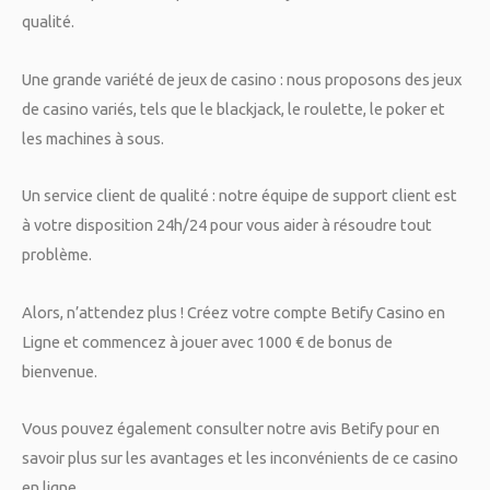
qualité.
Une grande variété de jeux de casino : nous proposons des jeux
de casino variés, tels que le blackjack, le roulette, le poker et
les machines à sous.
Un service client de qualité : notre équipe de support client est
à votre disposition 24h/24 pour vous aider à résoudre tout
problème.
Alors, n’attendez plus ! Créez votre compte Betify Casino en
Ligne et commencez à jouer avec 1000 € de bonus de
bienvenue.
Vous pouvez également consulter notre avis Betify pour en
savoir plus sur les avantages et les inconvénients de ce casino
en ligne.