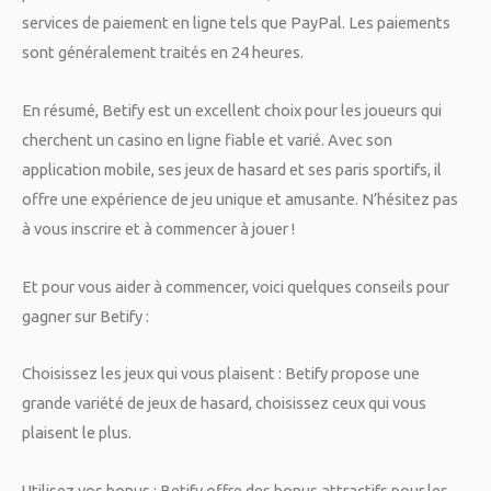
services de paiement en ligne tels que PayPal. Les paiements
sont généralement traités en 24 heures.
En résumé, Betify est un excellent choix pour les joueurs qui
cherchent un casino en ligne fiable et varié. Avec son
application mobile, ses jeux de hasard et ses paris sportifs, il
offre une expérience de jeu unique et amusante. N’hésitez pas
à vous inscrire et à commencer à jouer !
Et pour vous aider à commencer, voici quelques conseils pour
gagner sur Betify :
Choisissez les jeux qui vous plaisent : Betify propose une
grande variété de jeux de hasard, choisissez ceux qui vous
plaisent le plus.
Utilisez vos bonus : Betify offre des bonus attractifs pour les