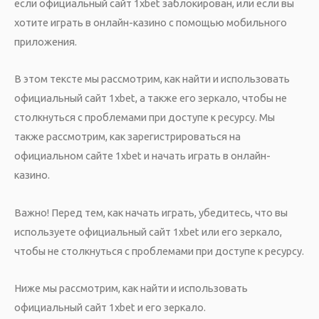
если официальный сайт 1xbet заблокирован, или если вы
хотите играть в онлайн-казино с помощью мобильного
приложения.
В этом тексте мы рассмотрим, как найти и использовать
официальный сайт 1xbet, а также его зеркало, чтобы не
столкнуться с проблемами при доступе к ресурсу. Мы
также рассмотрим, как зарегистрироваться на
официальном сайте 1xbet и начать играть в онлайн-
казино.
Важно! Перед тем, как начать играть, убедитесь, что вы
используете официальный сайт 1xbet или его зеркало,
чтобы не столкнуться с проблемами при доступе к ресурсу.
Ниже мы рассмотрим, как найти и использовать
официальный сайт 1xbet и его зеркало.