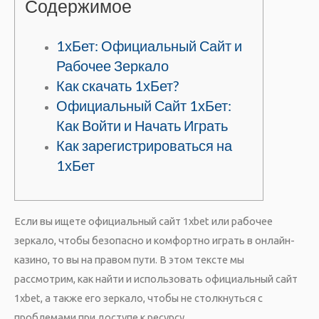
Содержимое
1хБет: Официальный Сайт и
Рабочее Зеркало
Как скачать 1хБет?
Официальный Сайт 1хБет:
Как Войти и Начать Играть
Как зарегистрироваться на
1хБет
Если вы ищете официальный сайт 1xbet или рабочее
зеркало, чтобы безопасно и комфортно играть в онлайн-
казино, то вы на правом пути. В этом тексте мы
рассмотрим, как найти и использовать официальный сайт
1xbet, а также его зеркало, чтобы не столкнуться с
проблемами при доступе к ресурсу.