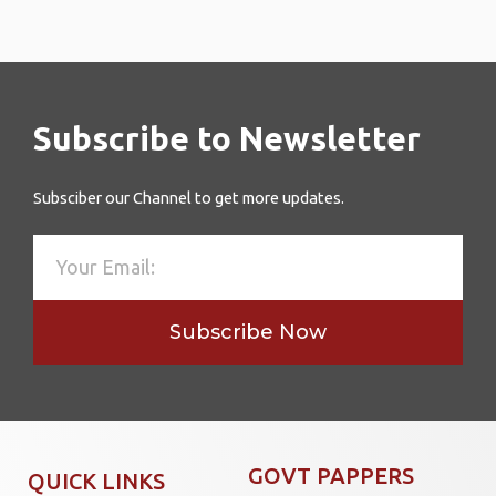
Subscribe to Newsletter
Subsciber our Channel to get more updates.
Subscribe Now
GOVT PAPPERS
QUICK LINKS