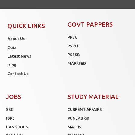
GOVT PAPPERS
QUICK LINKS
PPSC
About Us
PSPCL
Quiz
PSSSB
Latest News
MARKFED
Blog
Contact Us
JOBS
STUDY MATERIAL
SSC
CURRENT AFFAIRS
IBPS
PUNJAB GK
BANK JOBS
MATHS