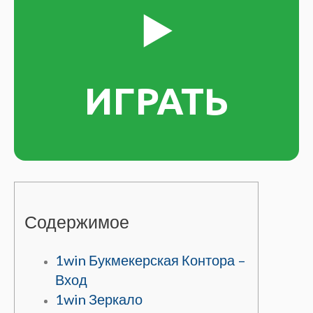
▶️
ИГРАТЬ
Содержимое
1win Букмекерская Контора –
Вход
1win Зеркало