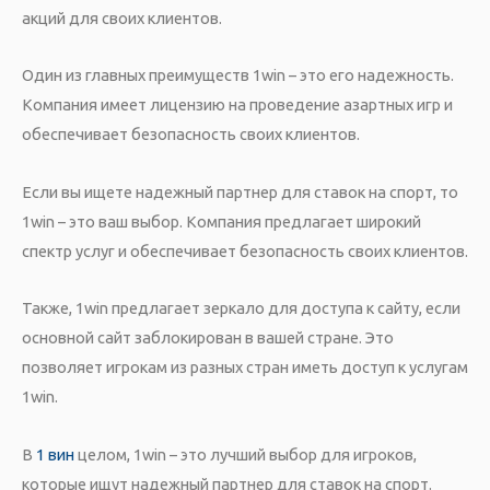
акций для своих клиентов.
Один из главных преимуществ 1win – это его надежность.
Компания имеет лицензию на проведение азартных игр и
обеспечивает безопасность своих клиентов.
Если вы ищете надежный партнер для ставок на спорт, то
1win – это ваш выбор. Компания предлагает широкий
спектр услуг и обеспечивает безопасность своих клиентов.
Также, 1win предлагает зеркало для доступа к сайту, если
основной сайт заблокирован в вашей стране. Это
позволяет игрокам из разных стран иметь доступ к услугам
1win.
В
1 вин
целом, 1win – это лучший выбор для игроков,
которые ищут надежный партнер для ставок на спорт.