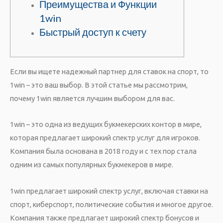
Преимущества и Функции
1win
Быстрый доступ к счету
Если вы ищете надежный партнер для ставок на спорт, то
1win – это ваш выбор. В этой статье мы рассмотрим,
почему 1win является лучшим выбором для вас.
1win – это одна из ведущих букмекерских контор в мире,
которая предлагает широкий спектр услуг для игроков.
Компания была основана в 2018 году и с тех пор стала
одним из самых популярных букмекеров в мире.
1win предлагает широкий спектр услуг, включая ставки на
спорт, киберспорт, политические события и многое другое.
Компания также предлагает широкий спектр бонусов и