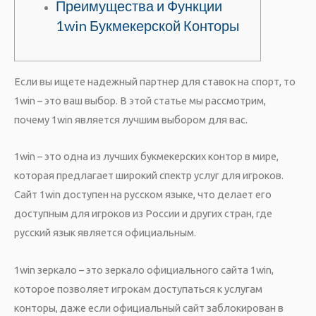
Преимущества и Функции
1win Букмекерской Конторы
Если вы ищете надежный партнер для ставок на спорт, то
1win – это ваш выбор. В этой статье мы рассмотрим,
почему 1win является лучшим выбором для вас.
1win – это одна из лучших букмекерских контор в мире,
которая предлагает широкий спектр услуг для игроков.
Сайт 1win доступен на русском языке, что делает его
доступным для игроков из России и других стран, где
русский язык является официальным.
1win зеркало – это зеркало официального сайта 1win,
которое позволяет игрокам доступаться к услугам
конторы, даже если официальный сайт заблокирован в