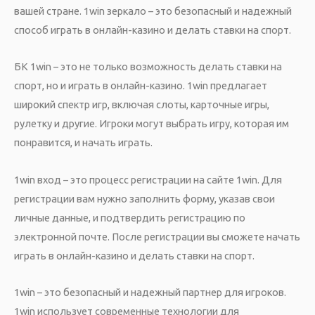
вашей стране. 1win зеркало – это безопасный и надежный
способ играть в онлайн-казино и делать ставки на спорт.
БК 1win – это не только возможность делать ставки на
спорт, но и играть в онлайн-казино. 1win предлагает
широкий спектр игр, включая слоты, карточные игры,
рулетку и другие. Игроки могут выбрать игру, которая им
понравится, и начать играть.
1win вход – это процесс регистрации на сайте 1win. Для
регистрации вам нужно заполнить форму, указав свои
личные данные, и подтвердить регистрацию по
электронной почте. После регистрации вы сможете начать
играть в онлайн-казино и делать ставки на спорт.
1win – это безопасный и надежный партнер для игроков.
1win использует современные технологии для