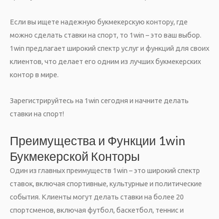
Если вы ищете надежную букмекерскую контору, где
можно сделать ставки на спорт, то 1win – это ваш выбор.
1win предлагает широкий спектр услуг и функций для своих
клиентов, что делает его одним из лучших букмекерских
контор в мире.
Зарегистрируйтесь на 1win сегодня и начните делать
ставки на спорт!
Преимущества и Функции 1win
Букмекерской Конторы
Один из главных преимуществ 1win – это широкий спектр
ставок, включая спортивные, культурные и политические
события. Клиенты могут делать ставки на более 20
спортсменов, включая футбол, баскетбол, теннис и